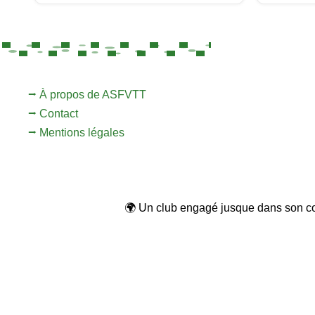
et 26 warriors en solo o…
année plein
⭢ À propos de ASFVTT
⭢ Contact
⭢ Mentions légales
🌍 Un club engagé jusque dans son code