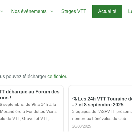
Nos événements
Stages VTT
Actualité
L
vous pouvez télécharger
ce fichier
.
FVTT débarque au Forum des
ons !
🚵 Les 24h VTT Touraine d
6 septembre, de 9h à 14h à la
- 7 et 8 septembre 2025
a Morandière à Fondettes Viens
3 équipes de l'ASFVTT présente
ole de VTT, Gravel et VTT,
nombreux bénévoles du club.
infos et t’inscrire pour une
28/08/2025