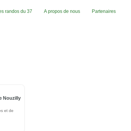
es randos du 37
A propos de nous
Partenaires
e Nouzilly
s et de