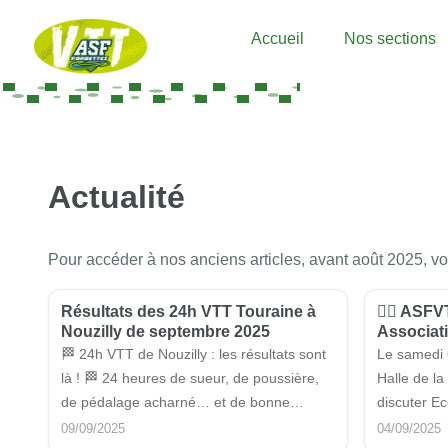
Accueil
Nos sections
Actualité
Pour accéder à nos anciens articles, avant août 2025, 
Résultats des 24h VTT Touraine à
🚴‍♀️ AS
Nouzilly de septembre 2025
Associati
🏁 24h VTT de Nouzilly : les résultats sont
Le samedi 
là ! 🏁 24 heures de sueur, de poussière,
Halle de l
de pédalage acharné… et de bonne
discuter Ec
humeur ! Plus de 50 équipes déchaînées
choper des 
09/09/2025
04/09/2025